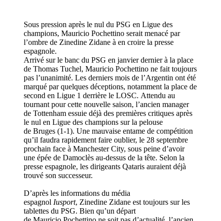
Sous pression après le nul du PSG en Ligue des
champions, Mauricio Pochettino serait menacé par
l’ombre de Zinedine Zidane à en croire la presse
espagnole.
Arrivé sur le banc du PSG en janvier dernier à la place
de Thomas Tuchel, Mauricio Pochettino ne fait toujours
pas l’unanimité. Les derniers mois de l’Argentin ont été
marqué par quelques déceptions, notamment la place de
second en Ligue 1 derrière le LOSC. Attendu au
tournant pour cette nouvelle saison, l’ancien manager
de Tottenham essuie déjà des premières critiques après
le nul en Ligue des champions sur la pelouse
de Bruges (1-1). Une mauvaise entame de compétition
qu’il faudra rapidement faire oublier, le 28 septembre
prochain face à Manchester City, sous peine d’avoir
une épée de Damoclès au-dessus de la tête. Selon la
presse espagnole, les dirigeants Qataris auraient déjà
trouvé son successeur.
D’après les informations du média
espagnol
Iusport
, Zinedine Zidane est toujours sur les
tablettes du PSG. Bien qu’un départ
de Mauricio Pochettino ne soit pas d’actualité, l’ancien