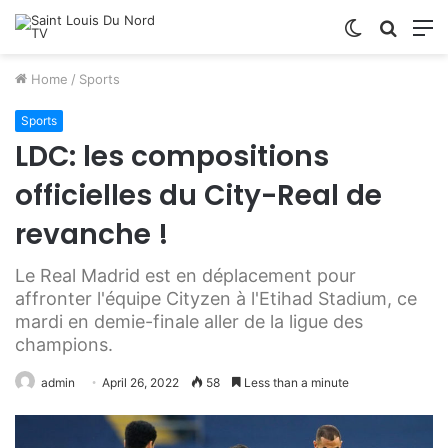
Switch
Searc
M
skin
for
Home
/
Sports
Sports
LDC: les compositions
officielles du City-Real de
revanche !
Le Real Madrid est en déplacement pour
affronter l'équipe Cityzen à l'Etihad Stadium, ce
mardi en demie-finale aller de la ligue des
champions.
admin
April 26, 2022
58
Less than a minute