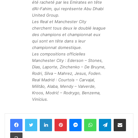
été racheté par les Emirates en tête
d’Al-Fahim, qui représente Abu Dhabi
United Group.
Les Real et Manchester City
cherchent tous deux le doublé league
des champions et championnat eux
qui sont en tête dans s leur
championnat domestique.
Les compositions officielles
Manchester City : Ederson – Stones,
Dias, Laporte, Zinchenko – De Bruyne,
Rodri, Silva – Mahrez, Jesus, Foden.
Real Madrid : Courtois – Carvajal,
Militão, Alaba, Mendy – Valverde,
Kroos, Modrić – Rodrygo, Benzema,
Vinícius.
LinkedIn
Pinterest
Messenger
WhatsApp
Telegram
Share via Email
Print