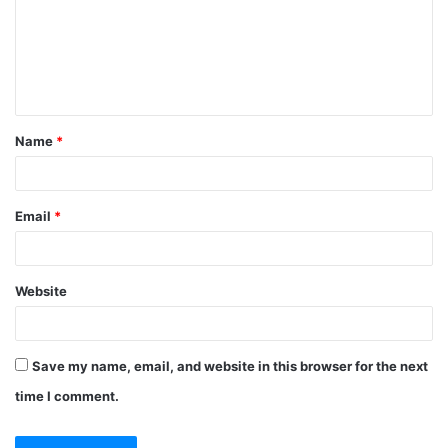
m
e
n
t
Name
*
*
Email
*
Website
Save my name, email, and website in this browser for the next
time I comment.