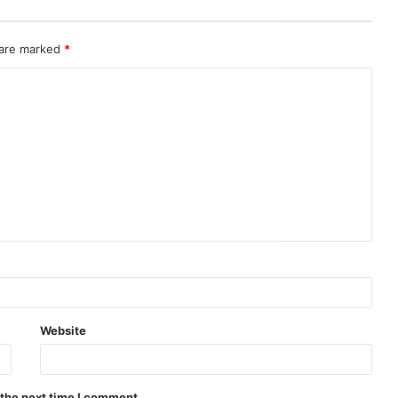
 are marked
*
Website
 the next time I comment.