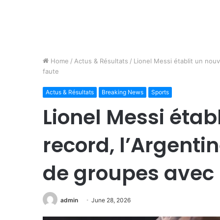
Home
/
Actus & Résultats
/
Lionel Messi établit un nou
faute
Actus & Résultats
Breaking News
Sports
Lionel Messi étab
record, l’Argenti
de groupes avec
admin
June 28, 2026