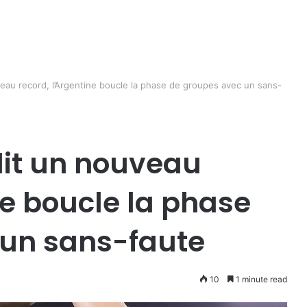
veau record, l’Argentine boucle la phase de groupes avec un sans-
lit un nouveau
ne boucle la phase
 un sans-faute
10
1 minute read