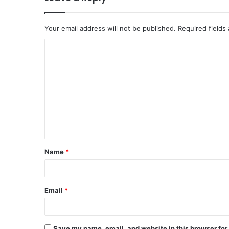
Your email address will not be published.
Required fields
C
o
m
m
e
n
t
Name
*
*
Email
*
Save my name, email, and website in this browser for