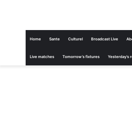
Home
Sante
Culturel
Broadcast Live
Ab
Live matches
Tomorrow’s fixtures
Yesterday’s r